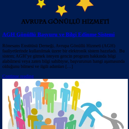
AGH Gönüllü Başvuru ve Bilgi Edinme Sistemi
Rönesans Enstitüsü Derneği, Avrupa Gönüllü Hizmeti (AGH)
faaliyetlerinde kullanılmak üzere bir elektronik sistem hazırladı. Bu
sistem; AGH’ye gitmek isteyen gencin program hakkında bilgi
alabilmesi veya zaten bilgi sahibiyse, başvurunun hangi aşamasında
olduğunu bilmesi ve ilgili adımları […]
Continue reading