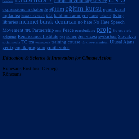
european voluntary service
borders
eğitim kursu
eğitim
expressions in dialouge
genel kurul
toplantısı
katılımcı aranıyor
living
hrant dink vakfı
KA1
Latvia
linkedin
mehmet burak demircan
libraries
no hate
No Hate Speech
proje
Movement
Partnership
Peace
NPL
pcm
peacebuilding
Project
proje
Renaissance Institute
schengen vizesi
Slovakya
geliştirme
riga
seyahat fonu
TC
tca
training course
Ulusal Ajans
social media
teamspeak
türkiye-ermenistan
yeni gençlik programı
youth voice
Education
&
Science
&
Innovation
for
Climate Action
Rönesans Enstitüsü Derneği
Rönesans