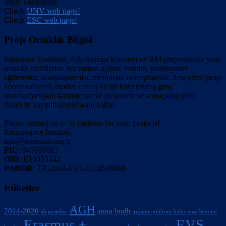
ilham kaynağıdır.
Check
UNV web page!
Check
ESC web page!
Proje Ortaklık Bilgisi
Rönesans Enstitüsü, AB, Avrupa Konseyi ve BM çerçevesinde yeni
ortaklık tekliflerine her zaman açıktır. Enstitü, profesyonel
eğitmenler, kolaylaştırıcılar, mentorlar, konuşmacılar, deneyimli proje
koordinatörleri, motive olmuş ve iyi hazırlanmış genç
insanlar/yetişkin katılımcılar ve projelerin ve sonuçların yerel
düzeyde yaygınlaştırılmasını sağlar.
Please contact us to be partners for your projects!
Renaissance Institute
info@ronesans.org.tr
PIC
: 945605083
OID
: E10053342
PADOR
: TR-2014-FVJ-1312618048
Etiketler
AGH
2014-2020
anna lindh
ab projeleri
ayçanur yıldırım
baltic way
beyond
Erasmus +
EVS