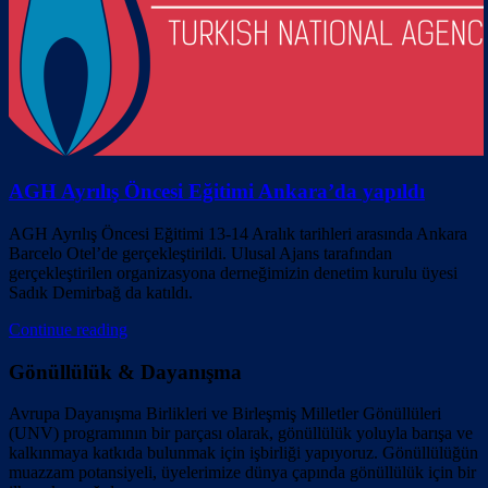
AGH Ayrılış Öncesi Eğitimi Ankara’da yapıldı
AGH Ayrılış Öncesi Eğitimi 13-14 Aralık tarihleri arasında Ankara
Barcelo Otel’de gerçekleştirildi. Ulusal Ajans tarafından
gerçekleştirilen organizasyona derneğimizin denetim kurulu üyesi
Sadık Demirbağ da katıldı.
Continue reading
Gönüllülük & Dayanışma
Avrupa Dayanışma Birlikleri ve Birleşmiş Milletler Gönüllüleri
(UNV) programının bir parçası olarak, gönüllülük yoluyla barışa ve
kalkınmaya katkıda bulunmak için işbirliği yapıyoruz. Gönüllülüğün
muazzam potansiyeli, üyelerimize dünya çapında gönüllülük için bir