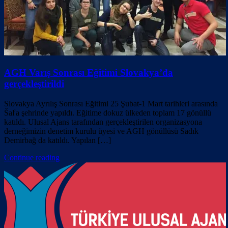
AGH Varış Sonrası Eğitimi Slovakya’da
gerçekleştirildi
Slovakya Ayrılış Sonrası Eğitimi 25 Şubat-1 Mart tarihleri arasında
Šaľa şehrinde yapıldı. Eğitime dokuz ülkeden toplam 17 gönüllü
katıldı. Ulusal Ajans tarafından gerçekleştirilen organizasyona
derneğimizin denetim kurulu üyesi ve AGH gönüllüsü Sadık
Demirbağ da katıldı. Yapılan […]
Continue reading