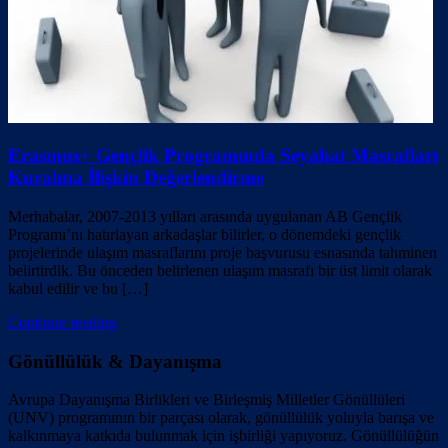
Erasmus+ Gençlik Programında Seyahat Masrafları
Kuralına İlişkin Değerlendirme
Merhabalar, 2007-2013 yılları arasında uygulanan AB Gençlik
Programı’nı hatırlayan arkadaşlar bilirler, o dönemdeki gençlik
projelerinde ulaşım masraflarını proje başvurusu esnasında tahminen
belirtirdik. Bu önceden belirlenen ulaşım masrafı bir üst limit olarak
kabul edilir ve bu […]
Continue reading
Gönüllülük & Dayanışma
Avrupa Dayanışma Birlikleri ve Birleşmiş Milletler Gönüllüleri
(UNV) programının bir parçası olarak, gönüllülük yoluyla barışa ve
kalkınmaya katkıda bulunmak için işbirliği yapıyoruz. Gönüllülüğün