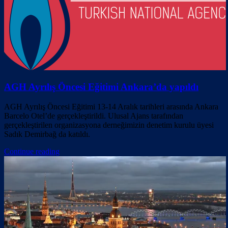
AGH Ayrılış Öncesi Eğitimi Ankara’da yapıldı
AGH Ayrılış Öncesi Eğitimi 13-14 Aralık tarihleri arasında Ankara
Barcelo Otel’de gerçekleştirildi. Ulusal Ajans tarafından
gerçekleştirilen organizasyona derneğimizin denetim kurulu üyesi
Sadık Demirbağ da katıldı.
Continue reading