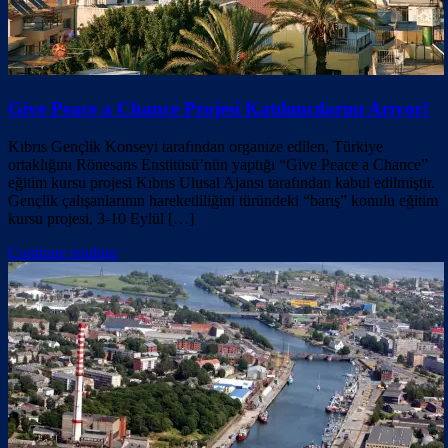
Give Peace a Chance Projesi Katılımcılarını Arıyor!
Kıbrıs Gençlik Konseyi tarafından organize edilen, Türkiye
ortaklığını Rönesans Enstitüsü’nün yaptığı “Give Peace a Chance”
eğitim kursu projesi Kıbrıs Ulusal Ajansı tarafından kabul edilmiştir.
Gençlik çalışanlarının hareketliliğini türündeki “barış” konulu eğitim
kursu projesi, 3-10 Eylül […]
Continue reading