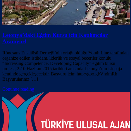
Letonya’daki Eğtim Kursu için Katılımcılar
Aranıyor!
Rönesans Enstitüsü Derneği’nin ortağı olduğu Youth Line tarafından
organize edilen istihdam, liderlik ve sosyal beceriler konulu
“Increasing Competence, Developing Capacity” eğitim kursu
projesi, 2-10 Haziran 2015 tarihleri arasında Letonya’nın Liepaja
kentinde gerçekleşecektir. Başvuru için: http://goo.gl/VndmRh
Başvurularınız […]
Continue reading