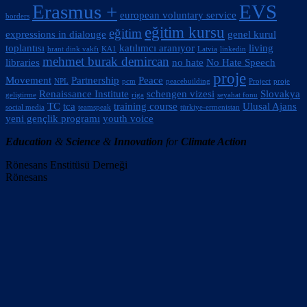
Erasmus +
EVS
european voluntary service
borders
eğitim kursu
eğitim
expressions in dialouge
genel kurul
toplantısı
katılımcı aranıyor
living
hrant dink vakfı
KA1
Latvia
linkedin
mehmet burak demircan
libraries
no hate
No Hate Speech
proje
Movement
Partnership
Peace
NPL
pcm
peacebuilding
Project
proje
Renaissance Institute
schengen vizesi
Slovakya
geliştirme
riga
seyahat fonu
TC
tca
training course
Ulusal Ajans
social media
teamspeak
türkiye-ermenistan
yeni gençlik programı
youth voice
Education
&
Science
&
Innovation
for
Climate Action
Rönesans Enstitüsü Derneği
Rönesans