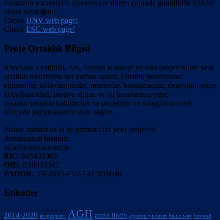
muazzam potansiyeli, üyelerimize dünya çapında gönüllülük için bir
ilham kaynağıdır.
Check
UNV web page!
Check
ESC web page!
Proje Ortaklık Bilgisi
Rönesans Enstitüsü, AB, Avrupa Konseyi ve BM çerçevesinde yeni
ortaklık tekliflerine her zaman açıktır. Enstitü, profesyonel
eğitmenler, kolaylaştırıcılar, mentorlar, konuşmacılar, deneyimli proje
koordinatörleri, motive olmuş ve iyi hazırlanmış genç
insanlar/yetişkin katılımcılar ve projelerin ve sonuçların yerel
düzeyde yaygınlaştırılmasını sağlar.
Please contact us to be partners for your projects!
Renaissance Institute
info@ronesans.org.tr
PIC
: 945605083
OID
: E10053342
PADOR
: TR-2014-FVJ-1312618048
Etiketler
AGH
2014-2020
anna lindh
ab projeleri
ayçanur yıldırım
baltic way
beyond