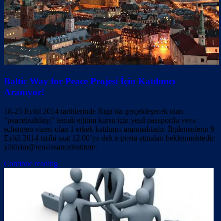
Baltic Way for Peace Projesi İçin Katılımcı
Aranıyor!
18-25 Eylül 2014 tarihlerinde Riga’da gerçekleşecek olan
“peacebuilding” temalı eğitim kursu için yeşil pasaportlu veya
schengen vizesi olan 1 erkek katılımcı aranmaktadır. İlgilenenlerin 9
Eylül 2014 tarihi saat 12.00’ye dek e-posta atmaları beklenmektedir:
yildirim@renaissanceinstitute.
Continue reading