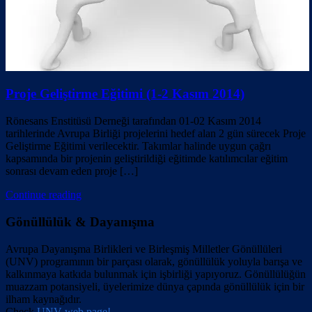
Proje Geliştirme Eğitimi (1-2 Kasım 2014)
Rönesans Enstitüsü Derneği tarafından 01-02 Kasım 2014
tarihlerinde Avrupa Birliği projelerini hedef alan 2 gün sürecek Proje
Geliştirme Eğitimi verilecektir. Takımlar halinde uygun çağrı
kapsamında bir projenin geliştirildiği eğitimde katılımcılar eğitim
sonrası devam eden proje […]
Continue reading
Gönüllülük & Dayanışma
Avrupa Dayanışma Birlikleri ve Birleşmiş Milletler Gönüllüleri
(UNV) programının bir parçası olarak, gönüllülük yoluyla barışa ve
kalkınmaya katkıda bulunmak için işbirliği yapıyoruz. Gönüllülüğün
muazzam potansiyeli, üyelerimize dünya çapında gönüllülük için bir
ilham kaynağıdır.
Check
UNV web page!