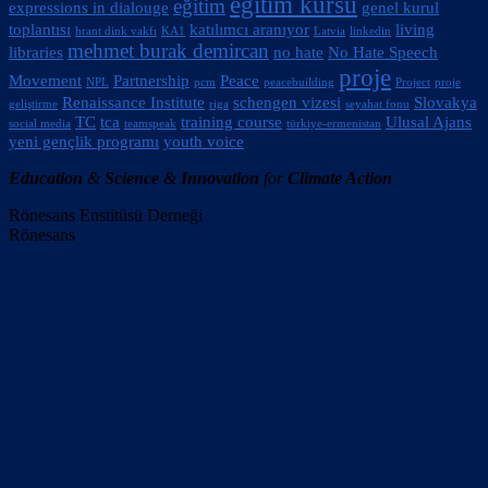
eğitim kursu
eğitim
expressions in dialouge
genel kurul
toplantısı
katılımcı aranıyor
living
hrant dink vakfı
KA1
Latvia
linkedin
mehmet burak demircan
libraries
no hate
No Hate Speech
proje
Movement
Partnership
Peace
NPL
pcm
peacebuilding
Project
proje
Renaissance Institute
schengen vizesi
Slovakya
geliştirme
riga
seyahat fonu
TC
tca
training course
Ulusal Ajans
social media
teamspeak
türkiye-ermenistan
yeni gençlik programı
youth voice
Education
&
Science
&
Innovation
for
Climate Action
Rönesans Enstitüsü Derneği
Rönesans