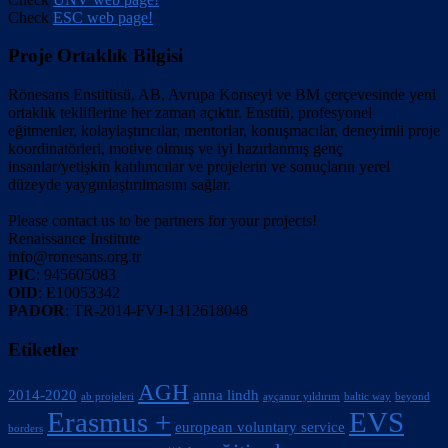
Check
ESC web page!
Proje Ortaklık Bilgisi
Rönesans Enstitüsü, AB, Avrupa Konseyi ve BM çerçevesinde yeni
ortaklık tekliflerine her zaman açıktır. Enstitü, profesyonel
eğitmenler, kolaylaştırıcılar, mentorlar, konuşmacılar, deneyimli proje
koordinatörleri, motive olmuş ve iyi hazırlanmış genç
insanlar/yetişkin katılımcılar ve projelerin ve sonuçların yerel
düzeyde yaygınlaştırılmasını sağlar.
Please contact us to be partners for your projects!
Renaissance Institute
info@ronesans.org.tr
PIC
: 945605083
OID
: E10053342
PADOR
: TR-2014-FVJ-1312618048
Etiketler
AGH
2014-2020
anna lindh
ab projeleri
ayçanur yıldırım
baltic way
beyond
Erasmus +
EVS
european voluntary service
borders