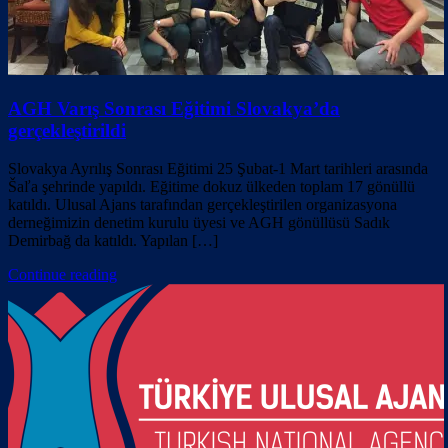
AGH Varış Sonrası Eğitimi Slovakya’da
gerçekleştirildi
Slovakya Ayrılış Sonrası Eğitimi 25 Şubat-1 Mart tarihleri arasında
Šaľa şehrinde yapıldı. Eğitime dokuz ülkeden toplam 17 gönüllü
katıldı. Ulusal Ajans tarafından gerçekleştirilen organizasyona
derneğimizin denetim kurulu üyesi ve AGH gönüllüsü Sadık
Demirbağ da katıldı. Yapılan […]
Continue reading