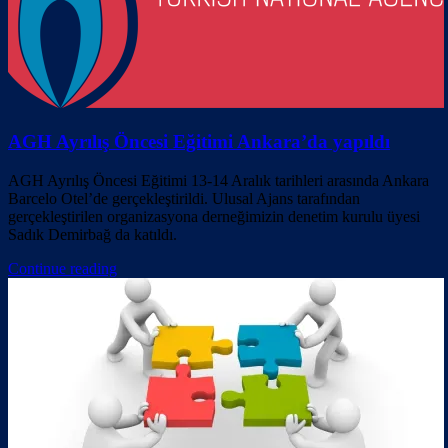
AGH Ayrılış Öncesi Eğitimi Ankara’da yapıldı
AGH Ayrılış Öncesi Eğitimi 13-14 Aralık tarihleri arasında Ankara
Barcelo Otel’de gerçekleştirildi. Ulusal Ajans tarafından
gerçekleştirilen organizasyona derneğimizin denetim kurulu üyesi
Sadık Demirbağ da katıldı.
Continue reading