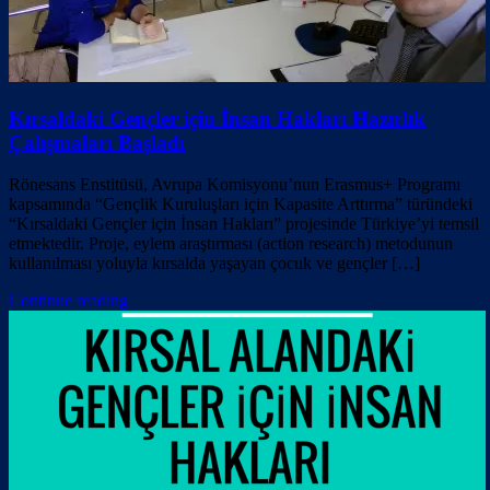
Kırsaldaki Gençler için İnsan Hakları Hazırlık
Çalışmaları Başladı
Rönesans Enstitüsü, Avrupa Komisyonu’nun Erasmus+ Programı
kapsamında “Gençlik Kuruluşları için Kapasite Arttırma” türündeki
“Kırsaldaki Gençler için İnsan Hakları” projesinde Türkiye’yi temsil
etmektedir. Proje, eylem araştırması (action research) metodunun
kullanılması yoluyla kırsalda yaşayan çocuk ve gençler […]
Continue reading