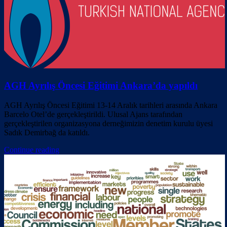
AGH Ayrılış Öncesi Eğitimi Ankara’da yapıldı
AGH Ayrılış Öncesi Eğitimi 13-14 Aralık tarihleri arasında Ankara
Barcelo Otel’de gerçekleştirildi. Ulusal Ajans tarafından
gerçekleştirilen organizasyona derneğimizin denetim kurulu üyesi
Sadık Demirbağ da katıldı.
Continue reading