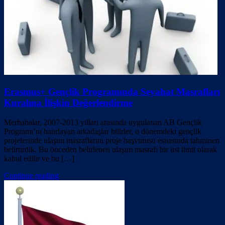
Erasmus+ Gençlik Programında Seyahat Masrafları
Kuralına İlişkin Değerlendirme
Merhabalar, 2007-2013 yılları arasında uygulanan AB Gençlik
Programı’nı hatırlayan arkadaşlar bilirler, o dönemdeki gençlik
projelerinde ulaşım masraflarını proje başvurusu esnasında tahminen
belirtirdik. Bu önceden belirlenen ulaşım masrafı bir üst limit olarak
kabul edilir ve bu […]
Continue reading