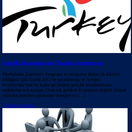
Gençlik Kuruluşu mu Turizm Acentası mı
Merhabalar, Erasmus+ Programı ve programa ilişkin ilk kılavuz
bildiğiniz gibi Aralık 2013’te yayınlanmış ve Avrupa
Komisyonu’nun bu kadar gecikmesi gençlik kuruluşlarının
tepkilerine yol açmıştı. Oysa tek geciken Komisyon değildi. Ulusal
Ajanslar yeniden yapılanma süreçleri ve […]
Continue reading