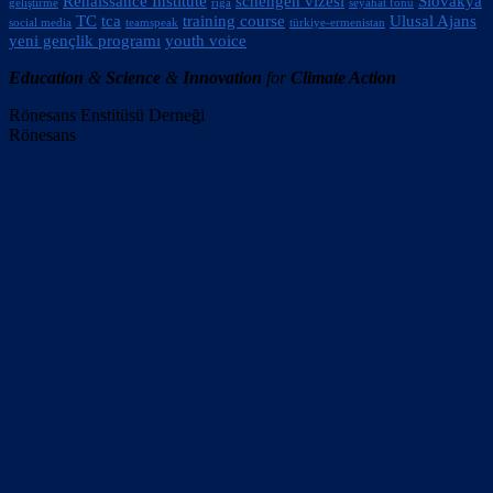
Renaissance Institute
schengen vizesi
Slovakya
geliştirme
riga
seyahat fonu
TC
tca
training course
Ulusal Ajans
social media
teamspeak
türkiye-ermenistan
yeni gençlik programı
youth voice
Education
&
Science
&
Innovation
for
Climate Action
Rönesans Enstitüsü Derneği
Rönesans