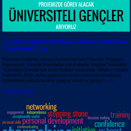
Kırsaldaki Gençler İçin İnsan Hakları Projesi Takım
Arkadaşları Arıyor
Rönesans Enstitüsü, Avrupa Komisyonu’nun Erasmus+ Programı
kapsamında “Gençlik Kuruluşları için Kapasite Arttırma” türündeki
“Kırsaldaki Gençler için İnsan Hakları” projesinde Türkiye’yi temsil
etmektedir. Proje, eylem araştırması (action research) metodunun
kullanılması yoluyla kırsalda yaşayan çocuk ve gençler […]
Continue reading