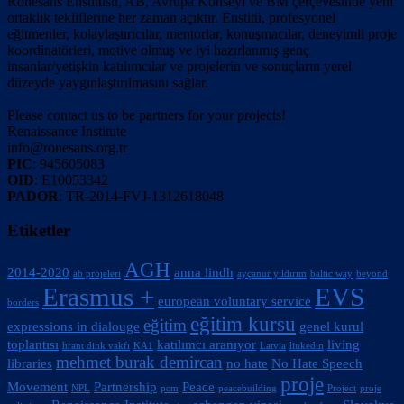
Rönesans Enstitüsü, AB, Avrupa Konseyi ve BM çerçevesinde yeni
ortaklık tekliflerine her zaman açıktır. Enstitü, profesyonel
eğitmenler, kolaylaştırıcılar, mentorlar, konuşmacılar, deneyimli proje
koordinatörleri, motive olmuş ve iyi hazırlanmış genç
insanlar/yetişkin katılımcılar ve projelerin ve sonuçların yerel
düzeyde yaygınlaştırılmasını sağlar.
Please contact us to be partners for your projects!
Renaissance Institute
info@ronesans.org.tr
PIC
: 945605083
OID
: E10053342
PADOR
: TR-2014-FVJ-1312618048
Etiketler
AGH
2014-2020
anna lindh
ab projeleri
ayçanur yıldırım
baltic way
beyond
Erasmus +
EVS
european voluntary service
borders
eğitim kursu
eğitim
expressions in dialouge
genel kurul
toplantısı
katılımcı aranıyor
living
hrant dink vakfı
KA1
Latvia
linkedin
mehmet burak demircan
libraries
no hate
No Hate Speech
proje
Movement
Partnership
Peace
NPL
pcm
peacebuilding
Project
proje