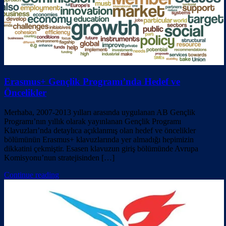
Erasmus+ Gençlik Programı’nda Hedef ve
Öncelikler
Merhaba, 2007-2013 yılları arasında uygulanan AB Gençlik
Programı’nın yıllık olarak yayınlanan Gençlik Programı
Klavuzları’nda detaylıca açıklanmış olan hedef ve öncelikler
bölümünün Erasmus+ klavuzlarında yer almadığı hepimizin
dikkatini çekmiştir. Esasen klavuzun giriş bölümünde Avrupa
Komisyonu’nun stratejisinden […]
Continue reading