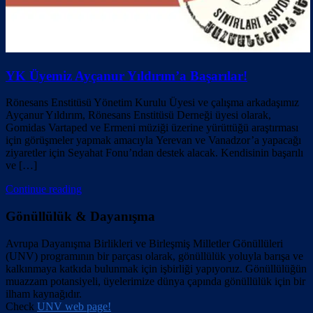
YK Üyemiz Ayçanur Yıldırım’a Başarılar!
Rönesans Enstitüsü Yönetim Kurulu Üyesi ve çalışma arkadaşımız
Ayçanur Yıldırım, Rönesans Enstitüsü Derneği üyesi olarak,
Gomidas Vartaped ve Ermeni müziği üzerine yürüttüğü araştırması
için görüşmeler yapmak amacıyla Yerevan ve Vanadzor’a yapacağı
ziyaretler için Seyahat Fonu’ndan destek alacak. Kendisinin başarılı
ve […]
Continue reading
Gönüllülük & Dayanışma
Avrupa Dayanışma Birlikleri ve Birleşmiş Milletler Gönüllüleri
(UNV) programının bir parçası olarak, gönüllülük yoluyla barışa ve
kalkınmaya katkıda bulunmak için işbirliği yapıyoruz. Gönüllülüğün
muazzam potansiyeli, üyelerimize dünya çapında gönüllülük için bir
ilham kaynağıdır.
Check
UNV web page!