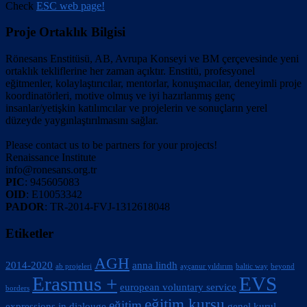
Check
ESC web page!
Proje Ortaklık Bilgisi
Rönesans Enstitüsü, AB, Avrupa Konseyi ve BM çerçevesinde yeni
ortaklık tekliflerine her zaman açıktır. Enstitü, profesyonel
eğitmenler, kolaylaştırıcılar, mentorlar, konuşmacılar, deneyimli proje
koordinatörleri, motive olmuş ve iyi hazırlanmış genç
insanlar/yetişkin katılımcılar ve projelerin ve sonuçların yerel
düzeyde yaygınlaştırılmasını sağlar.
Please contact us to be partners for your projects!
Renaissance Institute
info@ronesans.org.tr
PIC
: 945605083
OID
: E10053342
PADOR
: TR-2014-FVJ-1312618048
Etiketler
AGH
2014-2020
anna lindh
ab projeleri
ayçanur yıldırım
baltic way
beyond
Erasmus +
EVS
european voluntary service
borders
eğitim kursu
eğitim
expressions in dialouge
genel kurul